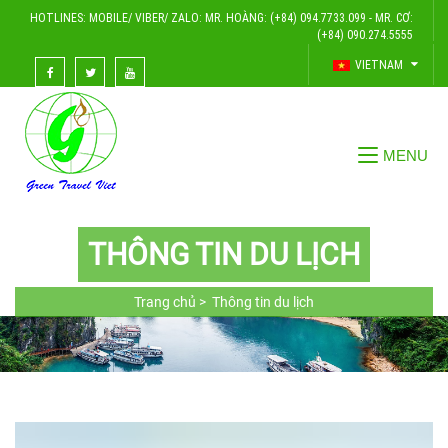
HOTLINES: MOBILE/ VIBER/ ZALO: MR. HOÀNG: (+84) 094.7733.099 - MR. CƠ:
(+84) 090.274.5555
VIETNAM
THÔNG TIN DU LỊCH
Trang chủ >
Thông tin du lịch